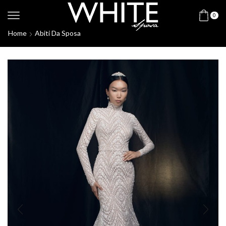
0
Home
Abiti Da Sposa