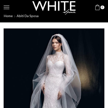
0
Home
Abiti Da Sposa