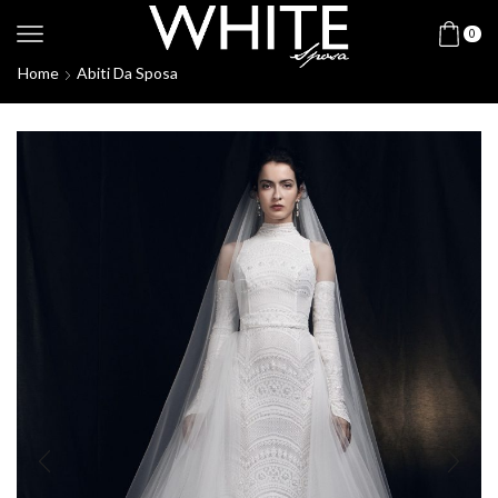
0
Home
Abiti Da Sposa