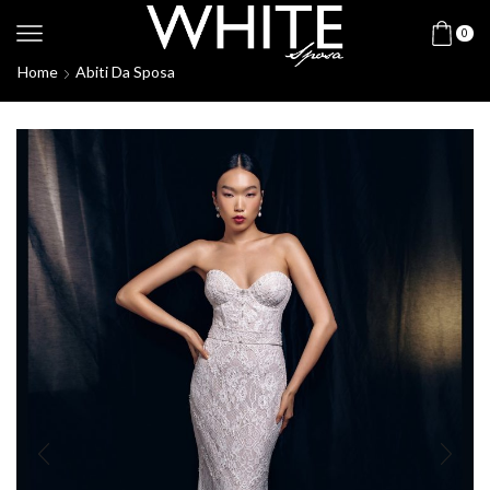
0
Home
Abiti Da Sposa