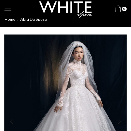
0
Home
Abiti Da Sposa