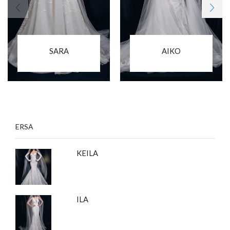
SARA
AIKO
ERSA
KEILA
ILA