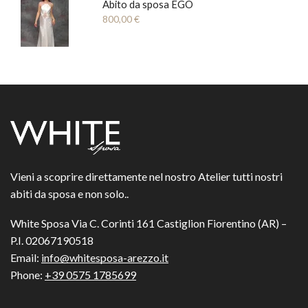
Abito da sposa EGO
800,00
€
Vieni a scoprire direttamente nel nostro Atelier tutti nostri
abiti da sposa e non solo..
White Sposa Via C. Corinti 161 Castiglion Fiorentino (AR) –
P.I. 02067190518
Email:
info@whitesposa-arezzo.it
Phone:
+39 0575 1785699