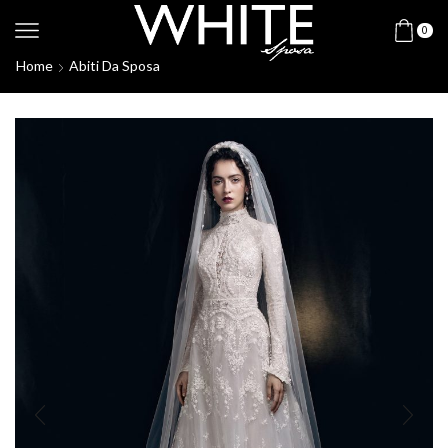
0
Home
Abiti Da Sposa