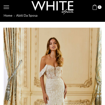
0
Home
Abiti Da Sposa