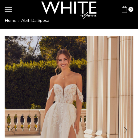
0
Home
Abiti Da Sposa