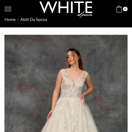
0
Home
Abiti Da Sposa