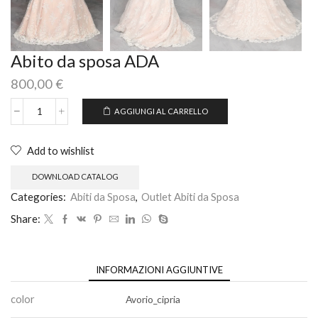
Abito da sposa ADA
800,00
€
AGGIUNGI AL CARRELLO
Add to wishlist
DOWNLOAD CATALOG
Categories:
Abiti da Sposa
,
Outlet Abiti da Sposa
Share:
INFORMAZIONI AGGIUNTIVE
color
Avorio_cipria