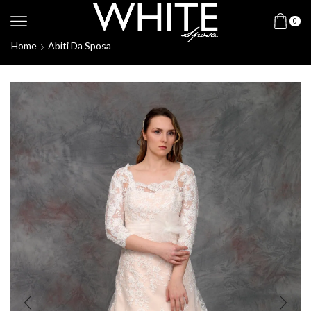
0
Home
Abiti Da Sposa