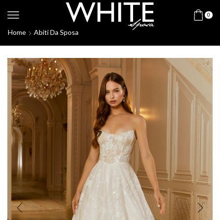
0
Home
Abiti Da Sposa