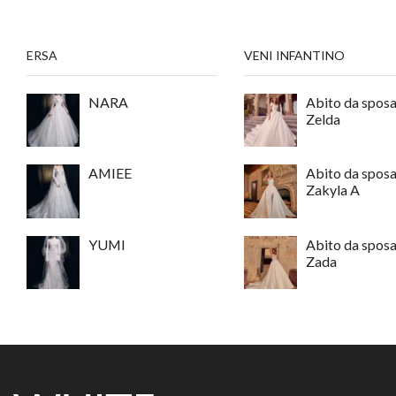
ERSA
VENI INFANTINO
NARA
Abito da spos
Zelda
AMIEE
Abito da spos
Zakyla A
YUMI
Abito da spos
Zada