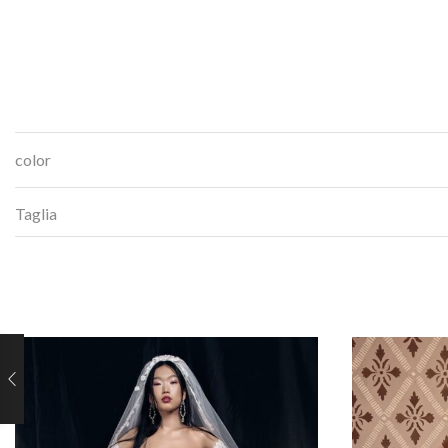
color
Taglia