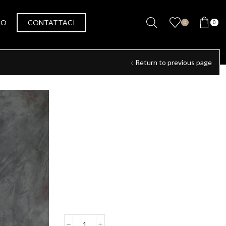
SO
CONTATTACI
0
0
Return to previous page