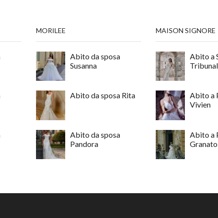
MORILEE
MAISON SIGNORE
a
Abito da sposa
Abito a 
Susanna
Tribunal
a
Abito da sposa Rita
Abito a 
Vivien
a
Abito da sposa
Abito a 
Pandora
Granato