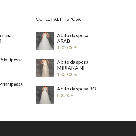
OUTLET ABITI SPOSA
Sirena
Abito da sposa
i
ARAB
1.000,00
€
Principessa
Abito da sposa
MIRIANA NI
1.000,00
€
Principessa
Abito da sposa RO
800,00
€