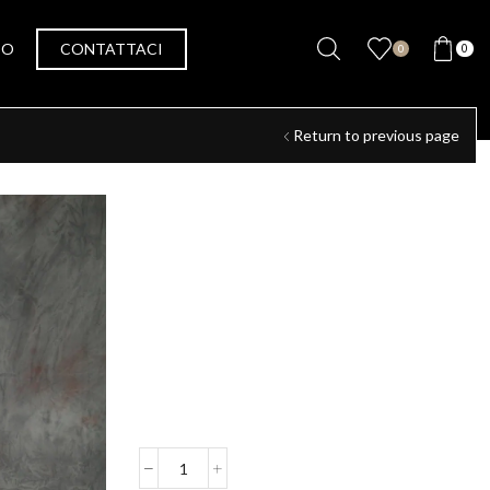
SO
CONTATTACI
0
0
Return to previous page