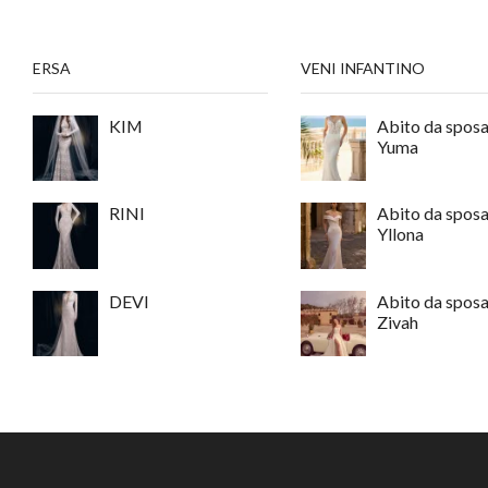
ERSA
VENI INFANTINO
KIM
Abito da spos
Yuma
RINI
Abito da spos
Yllona
DEVI
Abito da spos
Zivah