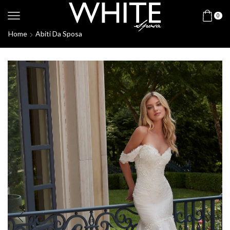
0
Home
Abiti Da Sposa