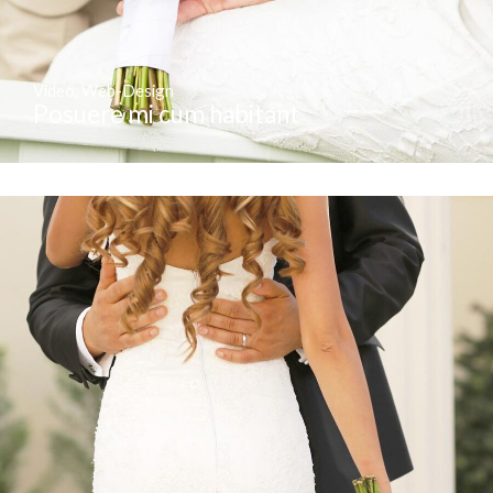
Video
,
Web-Design
Posuere mi cum habitant