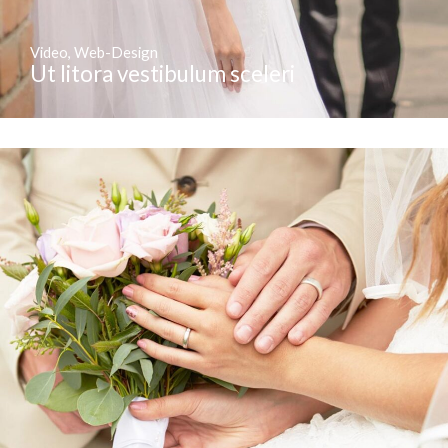
Video
,
Web-Design
Ut litora vestibulum sceleri