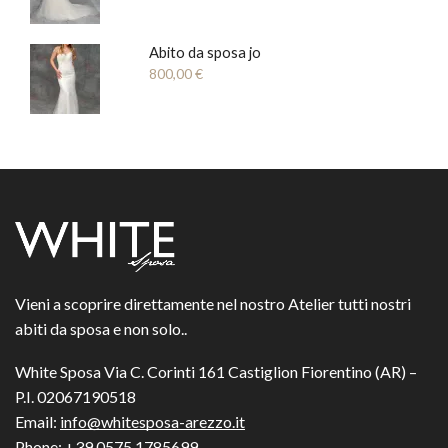
Abito da sposa jo
800,00
€
Vieni a scoprire direttamente nel nostro Atelier tutti nostri
abiti da sposa e non solo..
White Sposa Via C. Corinti 161 Castiglion Fiorentino (AR) –
P.I. 02067190518
Email:
info@whitesposa-arezzo.it
Phone:
+39 0575 1785699