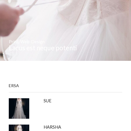
Print
,
Web-Design
Lacus est neque potenti
ERSA
SUE
HARSHA